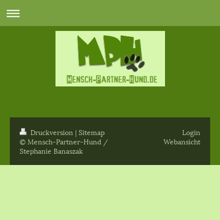
Druckversion
|
Sitemap
Login
© Mensch-Partner-Hund /
Webansicht
Stephanie Banaszak